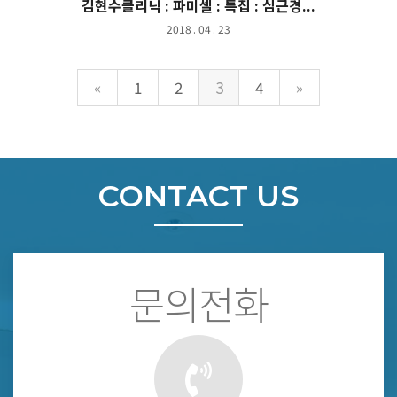
김현수클리닉 : 파미셀 : 특집 : 심근경...
2018 . 04 . 23
(current)
«
1
2
3
4
»
CONTACT US
문의전화