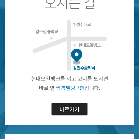
오시는 길
현대오일뱅크를 끼고 코너를 도시면
바로 옆
쌍봉빌딩 7층
입니다.
바로가기