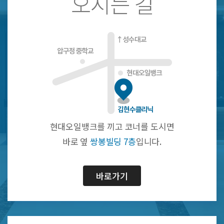
오시는 길
현대오일뱅크를 끼고 코너를 도시면
바로 옆
쌍봉빌딩 7층
입니다.
바로가기