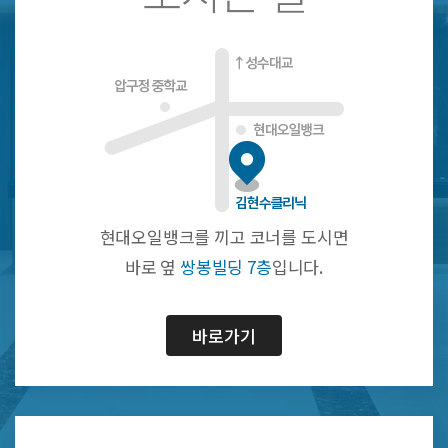
현대오일뱅크를 끼고 코너를 도시면
바로 옆
쌍봉빌딩 7층
입니다.
바로가기