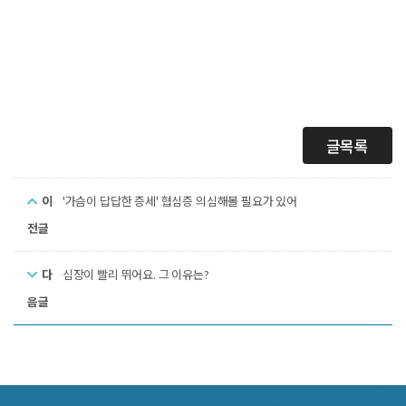
글목록
이
'가슴이 답답한 증세' 협심증 의심해볼 필요가 있어
전글
다
심장이 빨리 뛰어요. 그 이유는?
음글