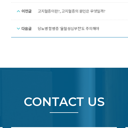
이전글
고지혈증이란?, 고지혈증의 원인은 무엇일까?
다음글
당뇨병 합병증 '울혈성심부전'도 주의해야
CONTACT US