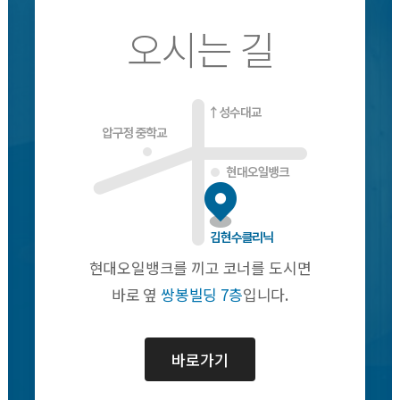
오시는 길
현대오일뱅크를 끼고 코너를 도시면
바로 옆
쌍봉빌딩 7층
입니다.
바로가기