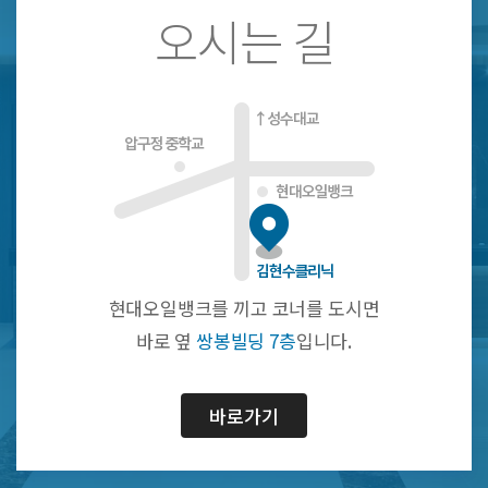
오시는 길
현대오일뱅크를 끼고 코너를 도시면
바로 옆
쌍봉빌딩 7층
입니다.
바로가기