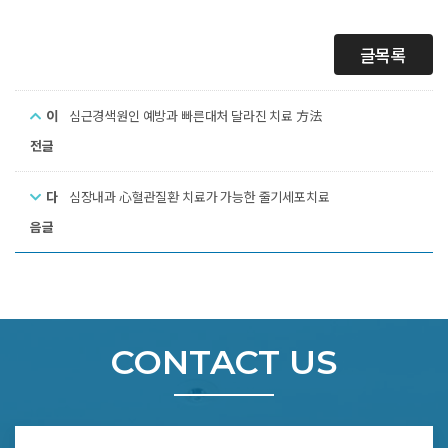
글목록
이
심근경색원인 예방과 빠른대처 달라진 치료 方法
전글
다
심장내과 心혈관질환 치료가 가능한 줄기세포치료
음글
CONTACT US