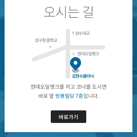
오시는 길
현대오일뱅크를 끼고 코너를 도시면
바로 옆
쌍봉빌딩 7층
입니다.
바로가기