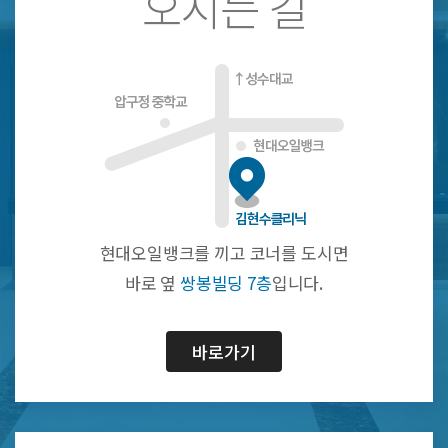
오시는 길
현대오일뱅크를 끼고 코너를 도시면
바로 옆
쌍봉빌딩 7층
입니다.
바로가기