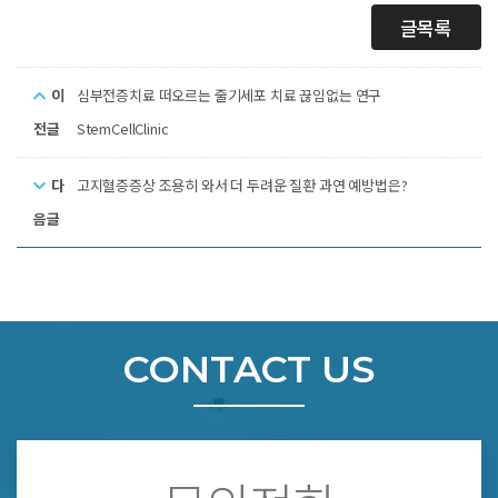
글목록
이
심부전증치료 떠오르는 줄기세포 치료 끊임없는 연구
전글
StemCellClinic
다
고지혈증증상 조용히 와서 더 두려운 질환 과연 예방법은?
음글
CONTACT US