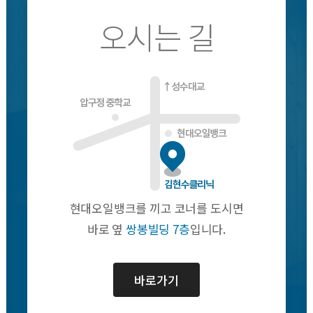
오시는 길
현대오일뱅크를 끼고 코너를 도시면
바로 옆
쌍봉빌딩 7층
입니다.
바로가기