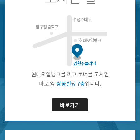
현대오일뱅크를 끼고 코너를 도시면
바로 옆
쌍봉빌딩 7층
입니다.
바로가기