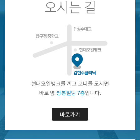
오시는 길
현대오일뱅크를 끼고 코너를 도시면
바로 옆
쌍봉빌딩 7층
입니다.
바로가기