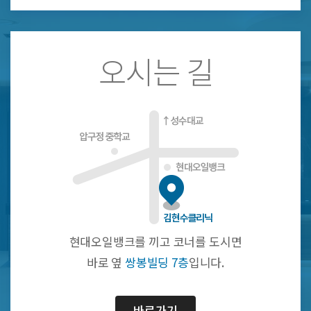
오시는 길
현대오일뱅크를 끼고 코너를 도시면
바로 옆
쌍봉빌딩 7층
입니다.
바로가기