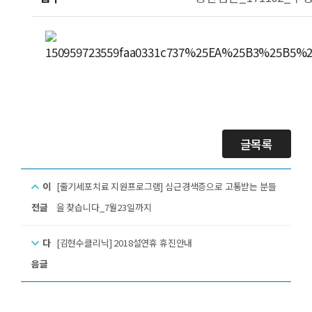
글목록
이
[줄기세포치료 지원프로그램] 심근경색증으로 고통받는 분들
전글
을 찾습니다_7월23일까지
다
[김현수클리닉] 2018설연휴 휴진안내
음글